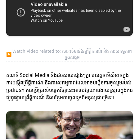
Watch Video related to: សារៈសំខាន់នៃព្រឹត្តិការណ៍ និង ការសកម្មភាព
▶
ក្នុងសង្គម
គណនី Social Media និងវេបសាយផ្សេងៗគ្នា មានតួនាទីសំខាន់ក្នុង
ការបង្កើតព្រឹត្តិការណ៍ និងការសកម្មភាពដែលអាចបង្កើនការចូលរួមរបស់
ប្រជាជន។ ការប្រើប្រាស់បច្ចេកវិទ្យានេះអាចបន្ថែមភាពងាយស្រួលក្នុងការ
ផ្សព្វផ្សាយព្រឹត្តិការណ៍ និងបន្ថែមការចូលរួមពីមនុស្សជាច្រើន។