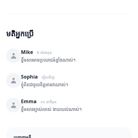
មតិអ្នកប្រើ
Mike
២ ម៉ោងមុន
ខ្លឹមសារមានប្រយោជន៍ខ្លាំងណាស់។
Sophia
ម្សិលមិញ
ខ្ញុំពិតជាចូលចិត្តអានវាណាស់។
Emma
១០ នាទីមុន
ខ្លឹមសារច្បាស់លាស់ ងាយយល់ណាស់។
បញ្ចេញមតិ