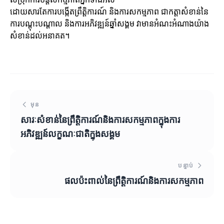
ដោយសារតែការបង្កើតព្រឹត្តិការណ៍ និងការសកម្មភាព ជាកត្តាសំខាន់នៃ
ការបណ្តុះបណ្តាល និងការអភិវឌ្ឍន៍ឆ្នាំសង្គម វា​មានអំណះអំណាងយ៉ាង
សំខាន់ដល់អនាគត។
មុន
សារៈសំខាន់នៃព្រឹត្តិការណ៍និងការសកម្មភាពក្នុងការ
អភិវឌ្ឍន៍លក្ខណៈជាតិក្នុងសង្គម
បន្ទាប់
ផលប៉ះពាល់នៃព្រឹត្តិការណ៍និងការសកម្មភាព