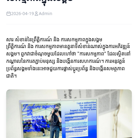
2026-04-19
Admin
សារៈសំខាន់នៃព្រឹត្តិការណ៍ និង ការសកម្មភាពក្នុងសង្គម
ព្រឹត្តិការណ៍ និង ការសកម្មភាពមានតួនាទីសំខាន់ណាស់ក្នុងការអភិវឌ្ឍន៍
សង្គម។ ពួកវាជាចំណុចមួយដែលហៅថា "ការសកម្មភាព" ដែលស្ថិតនៅ
កណ្ដាលនៃការតភ្ជាប់មនុស្ស និងបង្កើនការសហការណ៍។ ការអនុវត្តន៍
ប្រព័ន្ធសង្គមទាំងនេះអាចជួយការផ្លាស់ប្តូរប្រព័ន្ធ និងបង្កើនសមត្ថភាព
ជាតិ។