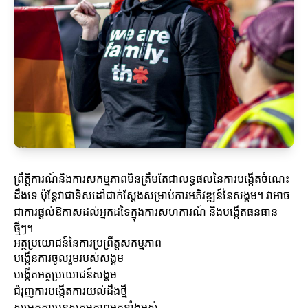
ព្រឹត្តិការណ៍និងការសកម្មភាពមិនត្រឹមតែជាលទ្ធផលនៃការបង្កើតចំណេះ
ដឹងទេ ប៉ុន្តែវាជាទិសដៅជាក់ស្តែងសម្រាប់ការអភិវឌ្ឍន៍នៃសង្គម។ វាអាច
ជាការផ្តល់ឱកាសដល់អ្នកដទៃក្នុងការសហការណ៍ និងបង្កើតធនធាន
ថ្មីៗ។
អត្ថប្រយោជន៍នៃការប្រព្រឹត្តសកម្មភាព
បង្កើនការចូលរួមរបស់សង្គម
បង្កើតអត្ថប្រយោជន៍សង្គម
ជំរុញការបង្កើតការយល់ដឹងថ្មី
សម្រុកការបន្តសកម្មភាពអ្នកទាំងអស់