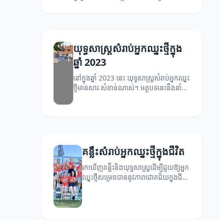
សាស្ត្រដែលមេធាវីអាចជួយអ្នកឈ្នះថ្មីក្នុងការ
សម្រេចបាននូវភាពជោគជ័យ។
យុទ្ធសាស្ត្រសំរាប់អ្នកឈ្នះថ្មីក្នុង
ឆ្នាំ 2023
នៅក្នុងឆ្នាំ 2023 នេះ យុទ្ធសាស្ត្រសំរាប់អ្នកឈ្នះ
ថ្មីមានសារៈសំខាន់ណាស់។ អត្ថបទនេះនឹងនាំ
អ្នកឈ្នះថ្មីមករកយុទ្ធសាស្ត្រដែលអាចជួយពួកគេ
ឈ្នះក្នុងជីវិត។
គន្លឹះសំរាប់អ្នកឈ្នះថ្មីក្នុងជីវិត
រកឃើញគន្លឹះនិងយុទ្ធសាស្ត្រដើម្បីជួយឱ្យអ្នក
ឈ្នះថ្មីសម្រេចបាននូវភាពជោគជ័យក្នុងជីវិត
របស់គេ។