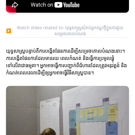
Watch Video related to: យុទ្ធសាស្ត្រសំរាប់អ្នកឈ្នះថ្មីក្នុងការជួយ
▶
សម្រេចគោលបំណង
យុទ្ធសាស្ត្របន្ទាប់គឺការបង្កើតផែនការដើម្បីសម្រេចគោលបំណងនោះ។
ការបង្កើតផែនការដែលមានរយៈពេលកំណត់ និងធ្វើការប្រមូលផ្តុំ
ទៅលើវាជាធម្មតា។ អ្នកអាចធ្វើការបញ្ជាក់ពីជំហានដែលត្រូវអនុវត្តន៍ និង
កំណត់ពេលវេលាដើម្បីឲ្យអ្នកអាចធ្វើវិធីសាស្ត្របាន។