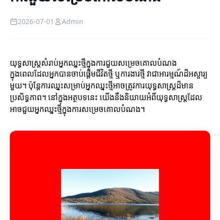
2026-07-01
Admin
យុទ្ធសាស្ត្រសំរាប់អ្នកឈ្នះថ្មីក្នុងការជួយសម្រេចគោលបំណង
ក្នុងពេលដែលអ្នកបានចាប់ផ្តើមជីវិតថ្មី ឬការងារថ្មី វាជាអារម្មណ៍ដ៏អស្ចារ្យ
មួយ។ ប៉ុន្តែការឈ្នះសម្រាប់អ្នកឈ្នះថ្មីអាចត្រូវការយុទ្ធសាស្ត្រដ៏មាន
ប្រសិទ្ធភាព។ នៅក្នុងអត្ថបទនេះ យើងនឹងនិយាយអំពីយុទ្ធសាស្ត្រដែល
អាចជួយអ្នកឈ្នះថ្មីក្នុងការសម្រេចគោលបំណង។