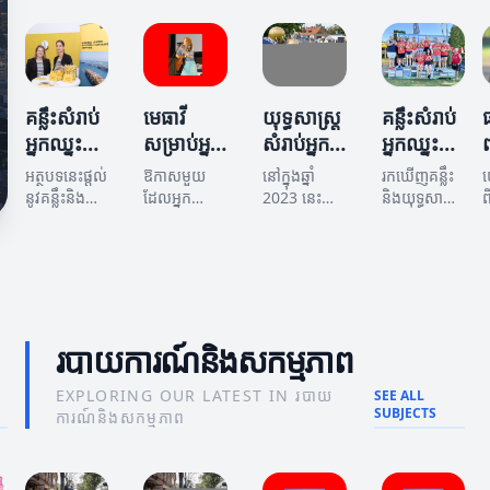
សម្រេច
កិច្ចការ
ប្រសិទ្ធភាព
ប្រសិទ្ធភាព
អាចជួយអ្នក
គន្លឹះសំរាប់អ្នក
ព
គោលបំណង
យ៉ាងមាន
សម្រាប់អ្នក
គឺជាចំណុច
ឈ្នះថ្មីក្នុងការ
ឈ្នះថ្មីក្នុងការ
ក
ប្រសិទ្ធភាព
ឈ្នះថ្មីក្នុង
សំខាន់សម្រាប់
អភិវឌ្ឍន៍
រីកចម្រើន។
ការជួយ
អ្នកឈ្នះថ្មី។
ជំនាញ និង
ន
សម្រេច
មកអានមគ្គុ
សមត្ថភាព
អ
គន្លឹះសំរាប់
មេធាវី
យុទ្ធសាស្ត្រ
គន្លឹះសំរាប់
គោលបំណង
ទេសក៍នេះ
របស់ខ្លួន។
អ្នកឈ្នះថ្មី
សម្រាប់អ្នក
សំរាប់អ្នក
អ្នកឈ្នះថ្មី
របស់ពួកគេ។
ដើម្បីទទួល
ក្នុងការ
ឈ្នះថ្មី: ការ
ឈ្នះថ្មីក្នុង
ក្នុងជីវិត
ព
បានយុទ្ធ
អត្ថបទនេះផ្តល់
ឱកាសមួយ
នៅក្នុងឆ្នាំ
រកឃើញគន្លឹះ
បង្កើត
ទទួលបាន
ឆ្នាំ 2023
សាស្ត្រល្អៗ។
នូវគន្លឹះនិងយុទ្ធ
ដែលអ្នកឈ្នះថ្មី
2023 នេះ
និងយុទ្ធសាស្ត្រ
ព
អាជីព
សាស្ត្រដើម្បី
ការគាំទ្រ
អាចប្រឈម
យុទ្ធសាស្ត្រ
ដើម្បីជួយឱ្យ
ក
អ
ជួយអ្នកឈ្នះថ្មី
មុខគឺការប្រើ
សំរាប់អ្នកឈ្នះ
អ្នកឈ្នះថ្មី
ព
ដើម្បី
ក្នុងការបង្កើត
ប្រាស់មេធាវី។
ថ្មីមាន
សម្រេចបាននូវ
ព
ជោគជ័យ
អាជីពដែល
អត្ថបទនេះនឹង
សារៈសំខាន់
ភាពជោគជ័យ
ក
ទាំងមានភាព
ពន្យល់ពីវិធី
ណាស់។
ក្នុងជីវិតរបស់
ន
ជោគជ័យ និង
សាស្ត្រដែល
អត្ថបទនេះនឹង
គេ។
របាយការណ៍និងសកម្មភាព
បង្កើនឱកាស
មេធាវីអាចជួយ
នាំអ្នកឈ្នះ
ក្នុងជីវិត។
អ្នកឈ្នះថ្មីក្នុង
ថ្មីមករកយុទ្ធ
ការសម្រេច
សាស្ត្រដែល
EXPLORING OUR LATEST IN របាយ
SEE ALL
SUBJECTS
បាននូវភាព
អាចជួយពួកគេ
ការណ៍និងសកម្មភាព
ជោគជ័យ។
ឈ្នះក្នុងជីវិត។