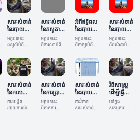
សារៈសំខាន់
សារៈសំខាន់
អំពីឥទ្ធិពល
សារៈសំខាន់
រ
នៃរបាយ
នៃភស្តុតាង
នៃរបាយ
នៃរបាយ
ការណ៍ និង
ក្នុងរបាយ
ការណ៍និង
ការណ៍និង
អត្ថបទនេះ
អត្ថបទនេះ
អត្ថបទនេះ
អត្ថបទនេះ
សកម្មភាព
ការណ៍ និង
សកម្មភាព
សកម្មភាព
ពន្យល់អំពី
ពិចារណាអំពី
ពិភាក្សាអំពី
ពិពណ៌នាអំពី
ស
ក្នុងការ
សារៈសំខាន់នៃ
សកម្មភាព
សារៈសំខាន់នៃ
ឥទ្ធិពលនៃ
ក្នុងការ
សារៈសំខាន់នៃ
របាយការណ៍
ភស្តុតាងនៅ
របាយការណ៍
របាយការណ៍
អភិវឌ្ឍន៍
អភិវឌ្ឍន៍
។
និងសកម្មភាព
ក្នុងការបង្កើត
និងសកម្ម
និងសកម្មភាព
បច្ចេកវិជ្ជា
សង្គម
ង
ក្នុងការ
របាយការណ៍
ភាពលើសង្គម
ក្នុងការ
អភិវឌ្ឍន៍
និង
និងវិធីដែលវា
អភិវឌ្ឍន៍
បច្ចេកវិជ្ជា។
សកម្មភាព។
សម្របសម្រួល
សង្គម។
ស
សារៈសំខាន់
សារៈសំខាន់
សារៈសំខាន់
វិធីសាស្ត្រ
ការអភិវឌ្ឍន៍។
នៃការបង្កើត
នៃការប្រាប់
នៃរបាយ
ដើម្បីធ្វើ
របាយ
ប្រយោជន៍
ការណ៍និង
របាយ
ការបង្កើត
អត្ថបទនេះ
ការវិភាគ
នៅក្នុង
ការណ៍និង
នៃរបាយ
សកម្មភាព
ការណ៍និង
ង
របាយការណ៍
ពិភាគការស្រាវ
សារៈសំខាន់នៃ
សកម្មភាពទាន់
សកម្មភាព
និងសកម្មភាព
ការណ៍និង
ជ្រាវពីសារៈ
ក្នុងការ
របាយការណ៍
សកម្មភាព
សម័យនេះ
អាចជួយ
សំខាន់នៃ
និងសកម្មភាព
របាយការណ៍
សម្រាប់
សកម្មភាព
អភិវឌ្ឍន៍
ឲ្យមាន
អភិវឌ្ឍន៍
របាយការណ៍
សម្រាប់
និងសកម្មភាព
អភិវឌ្ឍន៍
ធនធាន
ជីវភាពនិងការ
និងសកម្មភាព
អភិវឌ្ឍន៍សង្គម
មានតួនាទី
ជីវភាព
អភិវឌ្ឍន៍
ក្នុងការ
និងសេដ្ឋកិច្ច។
សំខាន់ក្នុងការ