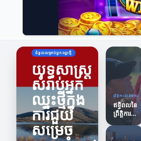
ជំនួយសម្រាប់អ្នកឈ្នះថ្មី
យុទ្ធសាស្ត្រ
សំរាប់អ្នក
ឈ្នះថ្មីក្នុង
ព្រឹត្តិការណ៍និងការ
ឥទ្ធិពលនៃ
ការជួយ
ព្រឹត្តិការណ៍
និងការ
សម្រេច