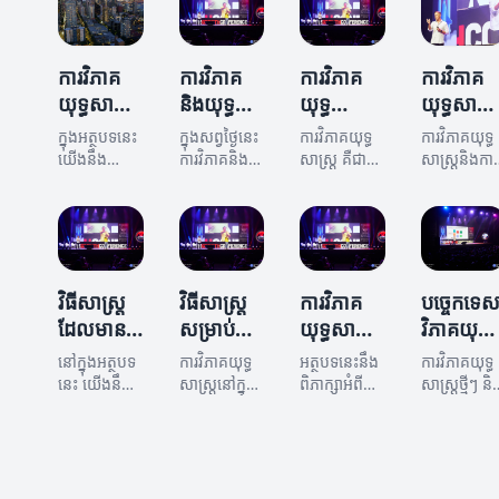
ការវិភាគ
ការវិភាគ
ការវិភាគ
ការវិភាគ
យុទ្ធសាស្ត្រ
និងយុទ្ធ
យុទ្ធ
យុទ្ធសាស្ត្
សម្រាប់
សាស្ត្រ: ការ
សាស្ត្រ: ការ
និងការ
ក្នុងអត្ថបទនេះ
ក្នុងសព្វថ្ងៃនេះ
ការវិភាគយុទ្ធ
ការវិភាគយុទ្ធ
ការលូត
បង្កើតយុទ្ធ
យល់បន្ថែម
អនុវត្ត
យើងនឹង
ការវិភាគនិង
សាស្ត្រ គឺជា
សាស្ត្រនិងការ
លាស់របស់
ពិភាក្សាអំពីវិធី
សាស្ត្រ
យុទ្ធសាស្ត្រ
អំពីវិធី
ដំណោះស្រាយ
បច្ចេកទេ
អនុវត្តមាន
សាស្ត្រដែល
បានក្លាយជា
ដ៏មាន
សារៈសំខាន់
អាជីវកម្ម
ដែលមាន
សាស្ត្រ
អាជីវកម្មអាច
ផ្នែកសំខាន់
ប្រសិទ្ធភាព
ក្នុងអាជីវកម្ម
អត្ថផល
ដែលអាច
អនុវត្តន៍ដើម្បី
សម្រាប់ការ
សម្រាប់ការ
អត្ថបទនេះនឹ
ជួយអ្នក
បង្កើនការលូត
អភិវឌ្ឍន៍អាជីវ
អភិវឌ្ឍន៍អាជីវ
ពិភាគអំពី
លាស់តាមរយៈ
កម្ម យើងនឹង
កម្ម។ តើអ្នក
របៀបដែល
វិធីសាស្ត្រ
វិធីសាស្ត្រ
ការវិភាគ
បច្ចេកទេ
ការវិភាគយុទ្ធ
ពិភាក្សាអំពីវិធី
បានដឹងទេថាវា
អាជីវកម្មអាច
ដែលមាន
សម្រាប់ការ
យុទ្ធសាស្ត្រ
វិភាគយុទ្ធ
សាស្ត្រ។
សាស្ត្រដែល
អាចជួយអ្នក
អនុវត្តយុទ្ធ
ប្រសិទ្ធភាព
វិភាគយុទ្ធ
និងការធ្វើ
សាស្ត្រ
អាចជួយអ្នក
យ៉ាងដូចម្តេច?
សាស្ត្រដែល
នៅក្នុងអត្ថបទ
ការវិភាគយុទ្ធ
អត្ថបទនេះនឹង
ការវិភាគយុទ្ធ
សម្រាប់ការ
សាស្ត្រ
ផែនការ
ក្នុងការបង្កើត
មាន
នេះ យើងនឹង
សាស្ត្រនៅក្នុង
ពិភាក្សាអំពីការ
សាស្ត្រថ្មីៗ និ
យុទ្ធសាស្ត្រ
ប្រសិទ្ធភាព។
វិភាគយុទ្ធ
ពិភាក្សាអំពីវិធី
អាជីវកម្មគឺជា
ដែលមាន
វិភាគយុទ្ធ
បច្ចេកទេស
ដែលមាន
សាស្ត្រដែល
ការពិសេស
សាស្ត្រ និងវិធី
សំខាន់ៗ
សាស្ត្រ
ប្រសិទ្ធភាព
អត្ថផល។
មាន
មួយដែលអាច
សាស្ត្រដែល
សម្រាប់សំរេច
ប្រសិទ្ធភាព
អភិវឌ្ឍន៍យុទ្ធ
អាចធ្វើឱ្យ
បាននូវភាព
សម្រាប់ការ
សាស្ត្រដែល
ផែនការយុទ្ធ
ជោគជ័យក្នុង