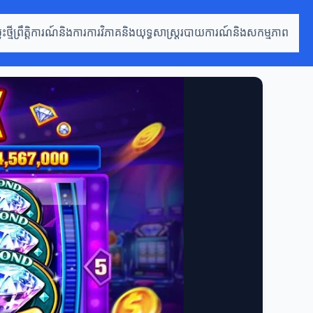
ថ្មី
ព្រឹត្តិការណ៍និងការ
ការវិភាគនិងយុទ្ធសាស្ត្រ
របាយការណ៍និងសកម្មភាព