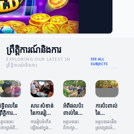
ព្រឹត្តិការណ៍និងការ
EXPLORING OUR LATEST IN
SEE ALL
SUBJECTS
ព្រឹត្តិការណ៍និងការ
ឥទ្ធិពលនៃ
សារៈសំខាន់
អំពីផលប៉ះ
ការប៉ះពាល់
្រឹត្តិការណ៍
នៃការរៀបចំ
ពាល់នៃ
នៃ
និងការ
ក្នុង
ព្រឹត្តិការណ៍
ព្រឹត្តិការណ៍
ត្ថបទនេះ
ការរៀបចំកើត
អត្ថបទនេះ
អត្ថបទនេះនឹង
ព្រឹត្តិការណ៍
និងការ
និងការ
ិភាក្សាអំពី
ឡើងនៅក្នុង
ពិភាក្សា
ស្រាវជ្រាវអំពី
ទ្ធិពលនៃ
ព្រឹត្តិការណ៍
អំពីផលប៉ះ
ការប៉ះពាល់នៃ