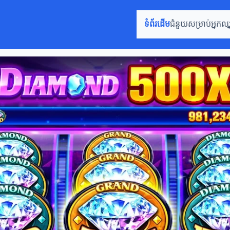
ទំព័រដើម
ជំនួយសម្រាប់អ្នកឈ្នះ