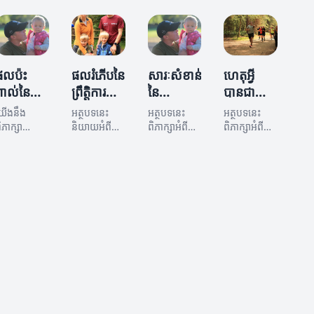
្រឹត្តិការណ៍និង
គឺជា​
ពាល់នៃ
ព្រឹត្តិការណ៍និង
ារសកម្ម
សារៈសំខាន់
ព្រឹត្តិការណ៍និង
ការដែលមាន
ភាពលើសង្គម
មួយដែលមាន
ការសកម្មភាព
សារសំខាន់
ិងការ
ឥទ្ធិពលដល់
ដល់សង្គម និង
សម្រាប់ការ
ភិវឌ្ឍន៍។
ភាពជោគជ័យ
បរិយាកាស។
អភិវឌ្ឍសង្គម។
ផលប៉ះ
ផលរំភើបនៃ
សារៈសំខាន់
ហេតុអ្វី
នៃ
ពាល់នៃ
ព្រឹត្តិការណ៍
នៃ
បានជា
ព្រឹត្តិការណ៍។
្រឹត្តិការណ៍
និងការ
ព្រឹត្តិការណ៍
ព្រឹត្តិការណ៍
តើហេតុអ្វី
យើងនឹង
អត្ថបទនេះ
អត្ថបទនេះ
អត្ថបទនេះ
និងការ​នៅ
និងការ
និង ការ
ដែលការ
ិភាក្សា
និយាយអំពី
ពិភាក្សាអំពី
ពិភាក្សាអំពី
រៀបចំគឺ
្នុងសង្គម
ំពីផលប៉ះ
ភាពល្អនៃ
សកម្មភាព
សារៈសំខាន់នៃ
សកម្មភាព
ឥទ្ធិពលនៃ
ចាំបាច់? អាន
ាល់នៃ
ព្រឹត្តិការណ៍និង
ព្រឹត្តិការណ៍និង
ព្រឹត្តិការណ៍និង
ក្នុងការ
មាន
បន្តដើម្បីរក
្រឹត្តិការណ៍និង
ការសកម្មភាព
ការសកម្មភាព
ការសកម្មភាព
អភិវឌ្ឍ
ឥទ្ធិពល
ឃើញ។
ារសកម្មភាព
នៅក្នុងការ
ក្នុងការ
ដែលមានលើ
សង្គម
ដល់សង្គម
ៅក្នុងសង្គម។
អភិវឌ្ឍន៍សង្គម
អភិវឌ្ឍន៍
សង្គម និងការ
និងផលប៉ះ
សង្គម។
អភិវឌ្ឍន៍។
ពាល់ប៉ុន្មាន
ដែលមាន
សារៈសំខាន់។