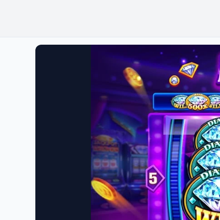
វិភាគយុទ្ធ
មាន
សាស្ត្រ
អាជីវកម្ម។
សាស្ត្រ និងការ
ប្រសិទ្ធភាព។
ប្រសិទ្ធភាព។
អភិវឌ្ឍន៍អាជីវ
កម្ម។