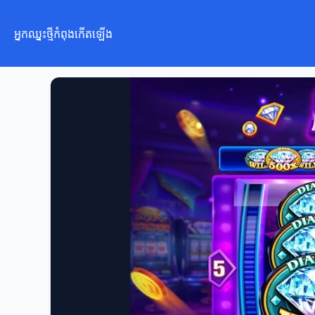
អ្នកឈ្នះថ្មីកំពុងកើតឡើង
អ្នកឈ្នះថ្មីកំពុងកើតឡើង