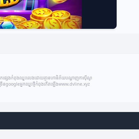
អ្នកផ្សេងកំពុងឈ្នះ
លេងដោយគ្មានហានិភ័យ
បណ្ដាញកាស៊ីណូ
្រើន
google
អ្នកឈ្នះថ្មីកំពុងកើតឡើង
www.dvline.xyz