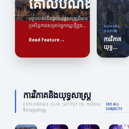
គោលបំណង
អត្ថបទនេះនឹងផ្តល់យុទ្ធសាស្ត្រដ៏មាន
ប្រសិទ្ធភាពសម្រាប់អ្នកឈ្នះថ្មីក្នុង
ការវិភាគនិង
យុទ្ធសាស្ត្រ
ការជួយសម្រេចគោលបំណងរបស់
ការវិភាគ
→
ពួកគេ។
Read Feature
យុទ្ធ
សាស្ត្រ
សម្រាប់
ការលូត
លាស់
របស់
ការវិភាគនិងយុទ្ធសាស្ត្រ
អាជីវកម្ម
EXPLORING OUR LATEST IN ការវិភាគ
SEE ALL
SUBJECTS
និងយុទ្ធសាស្ត្រ