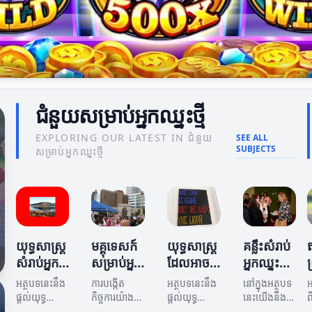
ជំនួយសម្រាប់អ្នកឈ្នះថ្មី
EXPLORING OUR LATEST IN ជំនួយ
SEE ALL
SUBJECTS
សម្រាប់អ្នកឈ្នះថ្មី
យុទ្ធសាស្ត្រ
មគ្គុទេសក៍
យុទ្ធសាស្ត្រ
គន្លឹះសំរាប់
សំរាប់អ្នក
សម្រាប់អ្នក
ដែលអាច
អ្នកឈ្នះថ្មី
ព
ឈ្នះថ្មីក្នុង
ឈ្នះថ្មីក្នុង
ជួយអ្នក
ក្នុងការ
អត្ថបទនេះនឹង
ការបង្កើត
អត្ថបទនេះនឹង
នៅក្នុងអត្ថបទ
អ
ការជួយ
ការបង្កើត
ឈ្នះថ្មី
រីកចម្រើន
ផ្តល់យុទ្ធ
កិច្ចការយ៉ាង
ផ្តល់យុទ្ធ
នេះយើងនឹង
ព
សាស្ត្រដ៏មាន
មាន
សាស្ត្រដែល
ពិភាក្សាអំពី
ឥ