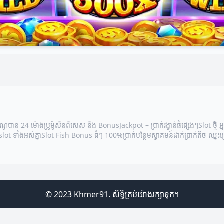
ីណូបាន 24 ម៉ោង
ប្រូម៉ូសិនពិសេស និង Bonus
Jackpot – ប្រាក់រង្វាន់ធំផ្សេងៗ
Slot ថ្មី 
ot​​ ទាំងអស់គ្នា
Slot Fish Bonus ធំៗ​ 100%
ប្រាក់បន្ថែមស្វាគមន៍
ដាក់ប្រាក់តិច ឈ្នះច
© 2023 Khmer91. សិទ្ធិគ្រប់យ៉ាងរក្សាទុក។