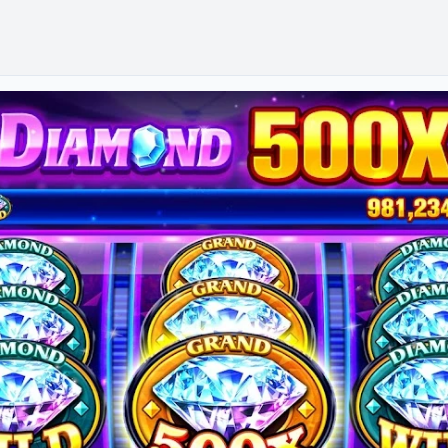
សង្គម។
អភិវឌ្ឍន៍ និង
វាយតម្លៃនិង
ការបើក
គ្រប់គ្រង
ទូលាយ
ធនធាន។
សង្គម។
អត្ថបទនេះនឹង
ពិភាក្សាអំពីវិធី
សាស្ត្រដើម្បីធ្វើ
របាយការណ៍
និងសកម្មភាព
ឲ្យមាន
ប្រសិទ្ធភាព។