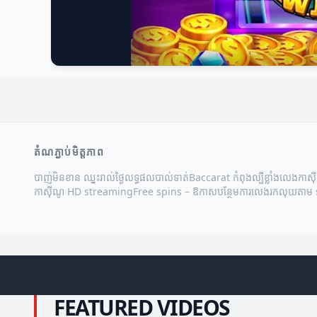
តំណភ្ជាប់មិត្តភាព
បាញ់មិនខាន ឈ្នះរាល់ថ្ងៃ
លទ្ធផលបាល់ទាត់
Baccarat កំពុងល្បីខ្លាំង
លេងកាស៊
កាស៊ីណូ HD streaming
Free spins – ឱកាសបន្ថែមការលេង
រកលុយតាម​ sl
FEATURED VIDEOS