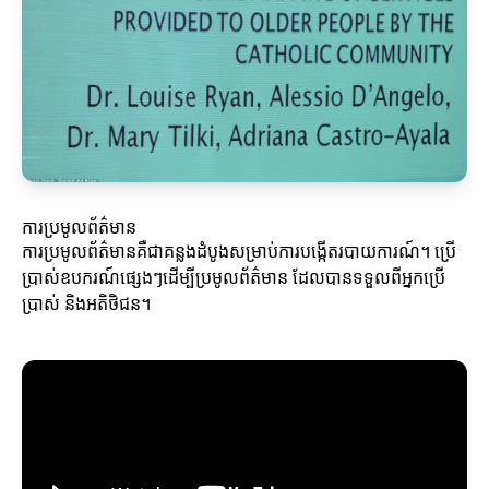
ការប្រមូលព័ត៌មាន
ការប្រមូលព័ត៌មានគឺជាគន្លងដំបូងសម្រាប់ការបង្កើតរបាយការណ៍។ ប្រើ
ប្រាស់ឧបករណ៍ផ្សេងៗដើម្បីប្រមូលព័ត៌មាន ដែលបានទទួលពីអ្នកប្រើ
ប្រាស់ និងអតិថិជន។