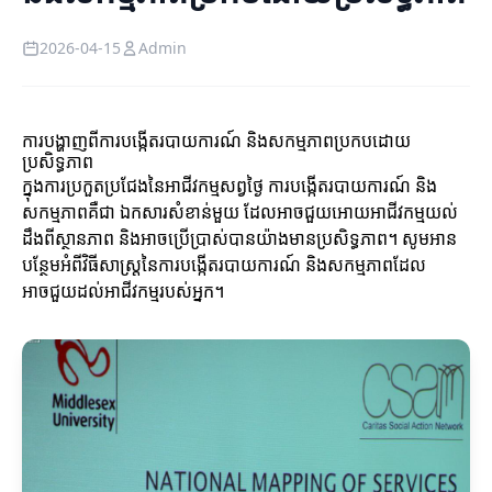
2026-04-15
Admin
ការបង្ហាញពីការបង្កើតរបាយការណ៍ និងសកម្មភាពប្រកបដោយ
ប្រសិទ្ធភាព
ក្នុងការប្រកួតប្រជែងនៃអាជីវកម្មសព្វថ្ងៃ ការបង្កើតរបាយការណ៍ និង
សកម្មភាពគឺជា ឯកសារសំខាន់មួយ ដែលអាចជួយអោយអាជីវកម្មយល់
ដឹងពីស្ថានភាព និងអាចប្រើប្រាស់បានយ៉ាងមានប្រសិទ្ធភាព។ សូមអាន
បន្ថែមអំពីវិធីសាស្ត្រនៃការបង្កើតរបាយការណ៍ និងសកម្មភាពដែល
អាចជួយដល់អាជីវកម្មរបស់អ្នក។