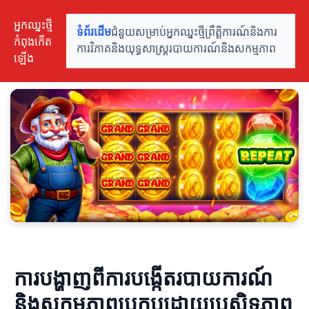
អ្នកឈ្នះថ្មី
ទំព័រដើម
ជំនួយសម្រាប់អ្នកឈ្នះថ្មី
ព្រឹត្តិការណ៍និងការ
កំពុងកើត
ការវិភាគនិងយុទ្ធសាស្ត្រ
របាយការណ៍និងសកម្មភាព
ឡើង
ការបង្ហាញពីការបង្កើតរបាយការណ៍
និងសកម្មភាពប្រកបដោយប្រសិទ្ធភាព