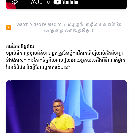
Watch Video related to: ការបង្ហាញពីការបង្កើតរបាយការណ៍ និង
▶
សកម្មភាពប្រកបដោយប្រសិទ្ធភាព
ការវិភាគទិន្នន័យ
បន្ទាប់ពីការប្រមូលព័ត៌មាន អ្នកត្រូវតែធ្វើការវិភាគដើម្បីយល់ដឹងពីបញ្ហា
និងឱកាស។ ការវិភាគទិន្នន័យអាចជួយអោយអ្នកយល់ដឹងពីចំណាត់ថ្នាក់
នៃអតិថិជន និងអ្វីដែលពួកគេចង់បាន។