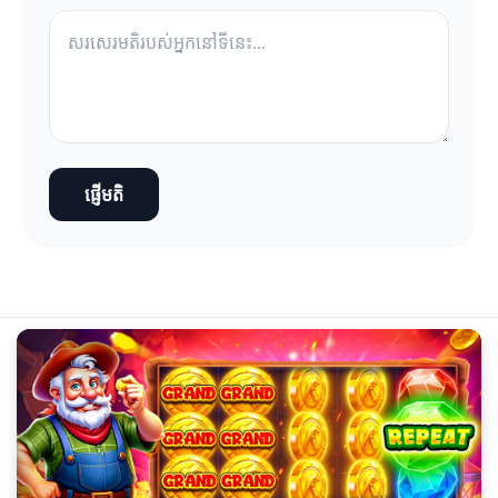
ផ្ញើមតិ