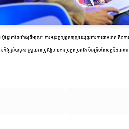
ច ប៉ុន្តែនៅតែយ៉ាងត្រឹមត្រូវ។ ការអនុវត្តយុទ្ធសាស្ត្រនេះត្រូវការការតាមដាន និ
វឌ្ឍន៍យុទ្ធសាស្ត្រនេះតម្រូវឱ្យមានការប្រកួតប្រជែង មិនត្រឹមតែសត្វនិងធនធាន ប៉ុ