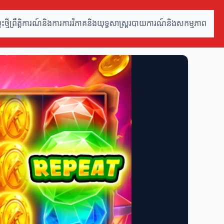
ថ្មី
ព្រឹត្តិការណ៍និងការ
ការវិភាគនិងយុទ្ធសាស្ត្រ
របាយការណ៍និងសកម្មភាព