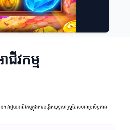
ាជីវកម្ម
ុន។ វាជួយអាជីវកម្មក្នុងការបង្កើតយុទ្ធសាស្ត្រដែលមានប្រសិទ្ធភាព