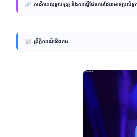
🔗
ការវិភាគយុទ្ធសាស្ត្រ និងការធ្វើផែនការដែលមានប្រសិទ្ធ
📰
ព្រឹត្តិការណ៍និងការ