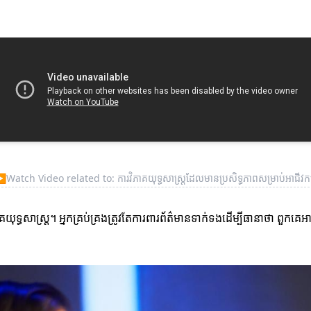
▶
Watch Video related to: ការវិភាគយុទ្ធសាស្ត្រដែលមានប្រសិទ្ធភាពសម្រាប់អាជីវកម
ភាគយុទ្ធសាស្ត្រ។ អ្នកគ្រប់គ្រងត្រូវតែការពារព័ត៌មានទាក់ទងដើម្បីធានាថា ពួក