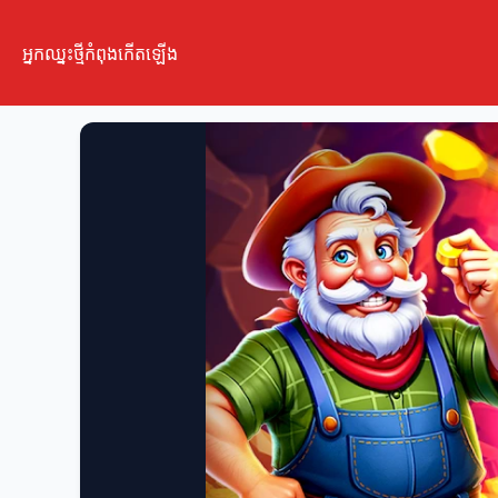
អ្នកឈ្នះថ្មីកំពុងកើតឡើង