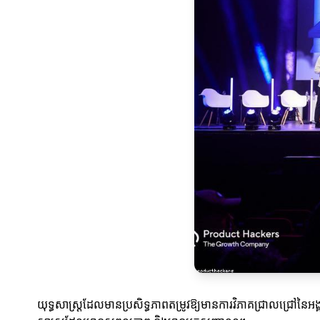
យុទ្ធសាស្ត្រដែលមានប្រសិទ្ធភាពតម្រូវឱ្យមានការវិភាគជ្រាលជ្រៅនៃអង្