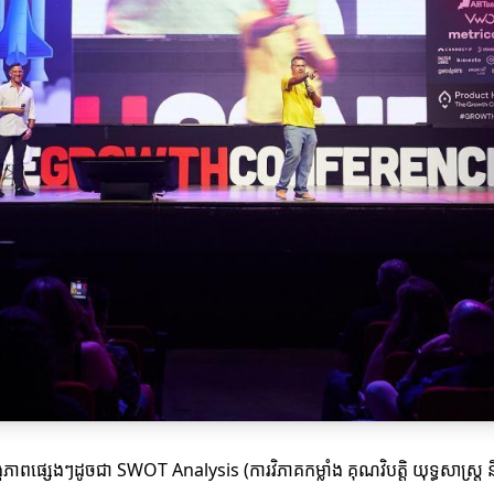
គភាពផ្សេងៗដូចជា SWOT Analysis (ការវិភាគកម្លាំង គុណវិបត្តិ យុទ្ធសាស្ត្រ ន