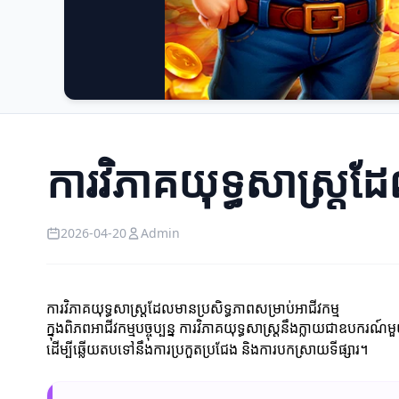
ការវិភាគយុទ្ធសាស្ត្រដ
2026-04-20
Admin
ការវិភាគយុទ្ធសាស្ត្រដែលមានប្រសិទ្ធភាពសម្រាប់អាជីវកម្ម
ក្នុងពិភពអាជីវកម្មបច្ចុប្បន្ន ការវិភាគយុទ្ធសាស្ត្រនឹងក្លាយជាឧបករណ
ដើម្បីឆ្លើយតបទៅនឹងការប្រកួតប្រជែង និងការបកស្រាយទីផ្សារ។