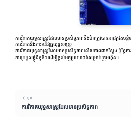
ការវិភាគយុទ្ធសាស្ត្រដែលមានប្រសិទ្ធភាពនឹងមិនត្រូវបានអនុវត្តតែបន្តិ
ការវិភាគនិងការអភិវឌ្ឍយុទ្ធសាស្ត្រ
ការវិភាគយុទ្ធសាស្ត្រដែលមានប្រសិទ្ធភាពលើសភាពជាក់ស្តែង ប៉ុន្តែការអភិ
ការប្រមូលផ្តុំទិន្នន័យដើម្បីផ្តល់អត្ថប្រយោជន៍សម្រាប់ក្រុមហ៊ុន។
មុន
ការវិភាគយុទ្ធសាស្ត្រដែលមានប្រសិទ្ធភាព