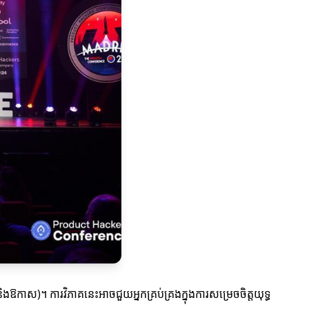
ិងឱកាស)។ ការវិភាគនេះអាចជួយអ្នកគ្រប់គ្រងក្នុងការសម្រេចចិត្តយុទ្ធ