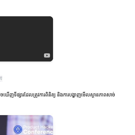
្ម
គេអាចឃើញទីផ្សារដែលត្រូវការពិនិត្យ និងការបង្ហាញមើលស្ថានភាពសាច់