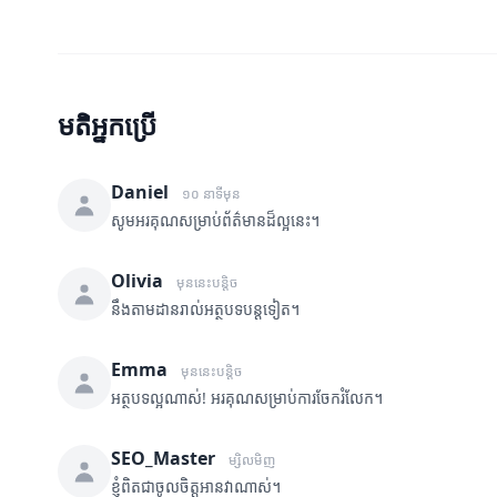
មតិអ្នកប្រើ
Daniel
១០ នាទីមុន
សូមអរគុណសម្រាប់ព័ត៌មានដ៏ល្អនេះ។
Olivia
មុននេះបន្តិច
នឹងតាមដានរាល់អត្ថបទបន្តទៀត។
Emma
មុននេះបន្តិច
អត្ថបទល្អណាស់! អរគុណសម្រាប់ការចែករំលែក។
SEO_Master
ម្សិលមិញ
ខ្ញុំពិតជាចូលចិត្តអានវាណាស់។