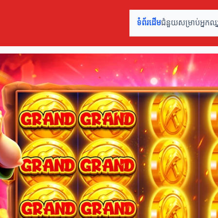
ទំព័រដើម
ជំនួយសម្រាប់អ្នកឈ្នះ