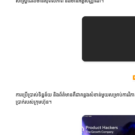
សាស្ត្រដែលមានសុពលភាព និងមានអត្តសញ្ញាណ។
ការប្រើប្រាស់ទិន្នន័យ និងព័ត៌មានគឺជាគន្លងសំខាន់មួយសម្រាប់ការវិ
ប្រាក់របស់ក្រុមហ៊ុន។