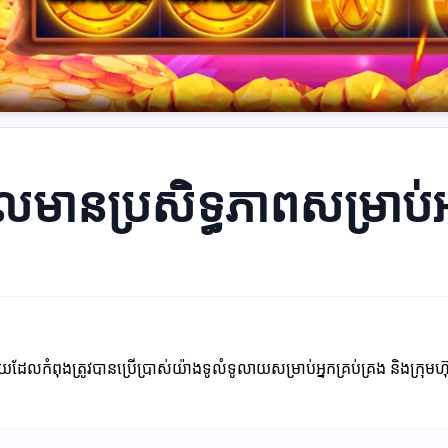
ែលមានប្រសិទ្ធភាពសម្រាប់អ
៍មួយដែលកំពុងត្រូវបានប្រើប្រាស់យ៉ាងទូលំទូលាយសម្រាប់អ្នកគ្រប់គ្រង និងក្រុមហ៊