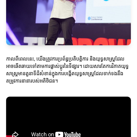
កាលពីពេលនេះ, យើងត្រូវការប្រព័ន្ធប្រតិបត្តិការ និងយុទ្ធសាស្ត្រដែល
អាចឆើតឆាយទៅតាមការផ្លាស់ប្តូរនៃទីផ្សារ។ ដោយសារតែការវិភាគយុទ្ធ
សាស្ត្រមានតួនាទីដ៏សំខាន់ក្នុងការបង្កើតយុទ្ធសាស្ត្រដែលទាក់ទងនឹង
តម្រូវការនានារបស់អតិថិជន។