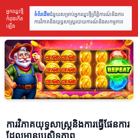
អ្នកឈ្នះថ្មី
ទំព័រដើម
ជំនួយសម្រាប់អ្នកឈ្នះថ្មី
ព្រឹត្តិការណ៍និងការ
កំពុងកើត
ការវិភាគនិងយុទ្ធសាស្ត្រ
របាយការណ៍និងសកម្មភាព
ឡើង
ការវិភាគយុទ្ធសាស្ត្រនិងការធ្វើផែនការ
ដែលមានប្រសិទ្ធភាព