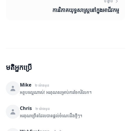
បន្ទាប់
ការវិភាគយុទ្ធសាស្ត្រនៅក្នុងអាជីវកម្ម
មតិអ្នកប្រើ
Mike
២ ម៉ោងមុន
អត្ថបទល្អណាស់! អរគុណសម្រាប់ការចែករំលែក។
Chris
២ ម៉ោងមុន
អរគុណច្រើនដែលបានផ្តល់ចំណេះដឹងថ្មីៗ។