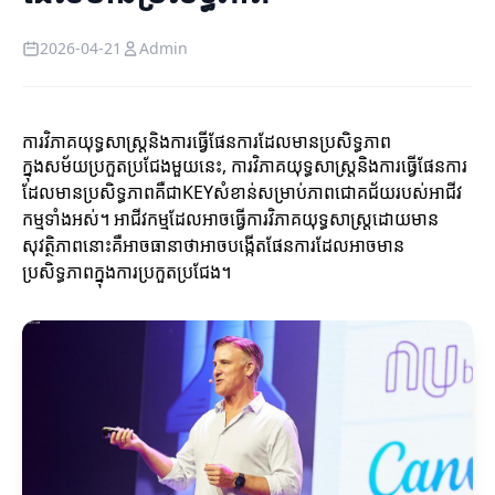
2026-04-21
Admin
ការវិភាគយុទ្ធសាស្ត្រនិងការធ្វើផែនការដែលមានប្រសិទ្ធភាព
ក្នុងសម័យប្រកួតប្រជែងមួយនេះ, ការវិភាគយុទ្ធសាស្ត្រនិងការធ្វើផែនការ
ដែលមានប្រសិទ្ធភាពគឺជាKEYសំខាន់សម្រាប់ភាពជោគជ័យរបស់អាជីវ
កម្មទាំងអស់។ អាជីវកម្មដែលអាចធ្វើការវិភាគយុទ្ធសាស្ត្រដោយមាន
សុវត្ថិភាពនោះគឺអាចធានាថាអាចបង្កើតផែនការដែលអាចមាន
ប្រសិទ្ធភាពក្នុងការប្រកួតប្រជែង។