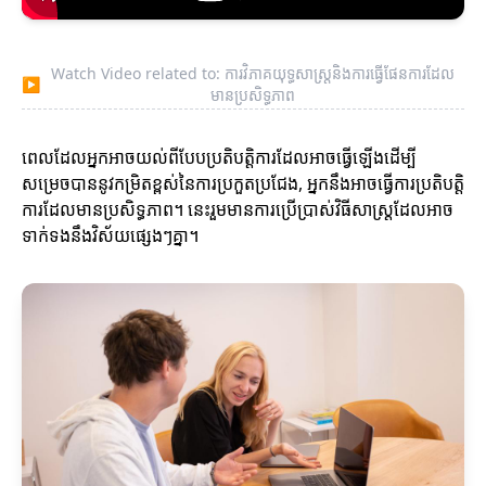
Watch Video related to: ការវិភាគយុទ្ធសាស្ត្រនិងការធ្វើផែនការដែល
▶
មានប្រសិទ្ធភាព
ពេលដែលអ្នកអាចយល់ពីបែបប្រតិបត្តិការដែលអាចធ្វើឡើងដើម្បី
សម្រេចបាននូវកម្រិតខ្ពស់នៃការប្រកួតប្រជែង, អ្នកនឹងអាចធ្វើការប្រតិបត្តិ
ការដែលមានប្រសិទ្ធភាព។ នេះរួមមានការប្រើប្រាស់វិធីសាស្ត្រដែលអាច
ទាក់ទងនឹងវិស័យផ្សេងៗគ្នា។