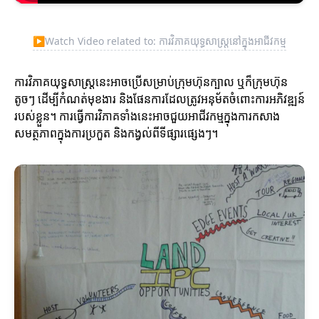
▶
Watch Video related to: ការវិភាគយុទ្ធសាស្ត្រនៅក្នុងអាជីវកម្ម
ការវិភាគយុទ្ធសាស្ត្រនេះអាចប្រើសម្រាប់ក្រុមហ៊ុនក្បាល ឬក៏ក្រុមហ៊ុន
តូចៗ ដើម្បីកំណត់មុខងារ និងផែនការដែលត្រូវអនុម័តចំពោះការអភិវឌ្ឍន៍
របស់ខ្លួន។ ការធ្វើការវិភាគទាំងនេះអាចជួយអាជីវកម្មក្នុងការកសាង
សមត្ថភាពក្នុងការប្រកួត និងកង្វល់ពីទីផ្សារផ្សេងៗ។