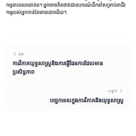
កម្មនាពេលអនាគត។ អ្នកអាចគិតថាវាជាឧបករណ៍ដឹកនាំសម្រាប់អាជីវ
កម្មរបស់អ្នកកាន់តែមានជោគជ័យ។
មុន
ការវិភាគយុទ្ធសាស្ត្រនិងការធ្វើផែនការដែលមាន
ប្រសិទ្ធភាព
បន្ទាប់
បច្ចេកទេសក្នុងការវិភាគនិងយុទ្ធសាស្ត្រ