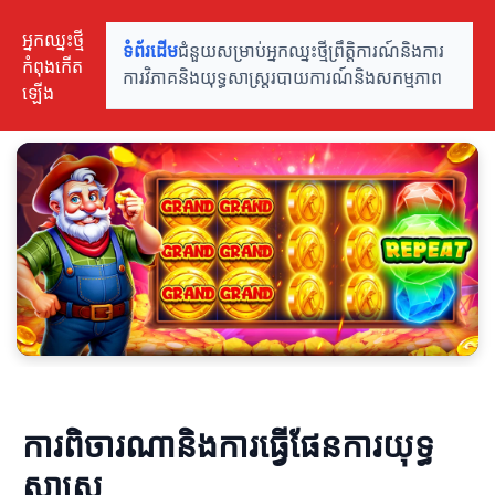
អ្នកឈ្នះថ្មី
ទំព័រដើម
ជំនួយសម្រាប់អ្នកឈ្នះថ្មី
ព្រឹត្តិការណ៍និងការ
កំពុងកើត
ការវិភាគនិងយុទ្ធសាស្ត្រ
របាយការណ៍និងសកម្មភាព
ឡើង
ការពិចារណានិងការធ្វើផែនការយុទ្ធ
សាស្ត្រ