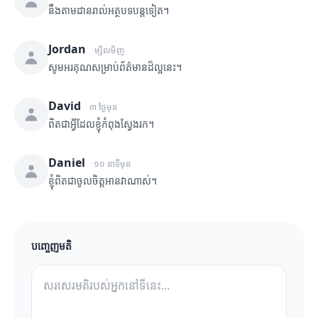
នឹងតាមដានរាល់អត្ថបទបន្តទៀត។
Jordan
ម្សិលមិញ
សូមអរគុណសម្រាប់ព័ត៌មានដ៏ល្អនេះ។
David
៣ ថ្ងៃមុន
ពិតជាអ្វីដែលខ្ញុំកំពុងស្វែងរក។
Daniel
១០ នាទីមុន
ខ្ញុំពិតជាចូលចិត្តអានវាណាស់។
បញ្ចេញមតិ