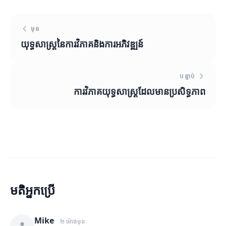
មុន
យុទ្ធសាស្ត្រនៃការវិភាគនិងការអភិវឌ្ឍន៍
បន្ទាប់
ការវិភាគយុទ្ធសាស្ត្រដែលមានប្រសិទ្ធភាព
មតិអ្នកប្រើ
Mike
២ ម៉ោងមុន