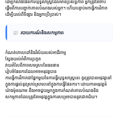
ដើម្បីកសាងផែនការយុទ្ធសាស្ត្រដែលមានប្រសិទ្ធភាព អ្នកត្រូវតែចាប់
ផ្តើមពីការបញ្ជាក់គោលបំណងរបស់អ្នក។ ហើយបន្ទាប់មកធ្វើការវិភាគ
ដើម្បីយល់ពីទីផ្សារ និងអ្នកប្រើប្រាស់។
📰
របាយការណ៍និងសកម្មភាព
កំណត់គោលដៅនិងវិស័យរបស់អាជីវកម្ម
ស្វែងយល់អំពីការប្រកួត
វាយតំលៃពីភាពសមស្របនៃធនធាន
រៀបចំផែនការដែលអាចអនុវត្តបាន
ការធ្វើការវិភាគជាផ្នែកមួយនៃការធ្វើយុទ្ធសាស្ត្រនេះ គួរត្រូវបានអនុវត្តនៅ
ក្នុងការផ្តល់នូវស្រាប់ស្រាលនៅក្នុងការធ្វើផែនការ។ ដោយការអនុវត្តន៍
យ៉ាងម៉ូនណាមៈនឹងអាចជួយអ្នកក្នុងការកំណត់គោលបំណងនិង
សកម្មភាពដែលត្រូវតែអនុវត្តក្នុងការសម្រេចបាននូវជោគជ័យ។