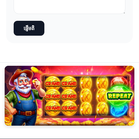
ផ្ញើមតិ