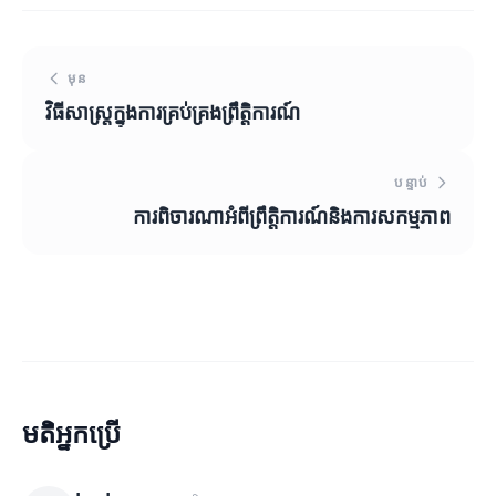
មុន
វិធីសាស្ត្រក្នុងការគ្រប់គ្រងព្រឹត្តិការណ៍
បន្ទាប់
ការពិចារណាអំពីព្រឹត្តិការណ៍និងការសកម្មភាព
មតិអ្នកប្រើ