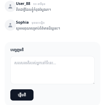
User_88
១០ នាទីមុន
ពិតជាអ្វីដែលខ្ញុំកំពុងស្វែងរក។
Sophia
មុននេះបន្តិច
សូមអរគុណសម្រាប់ព័ត៌មានដ៏ល្អនេះ។
បញ្ចេញមតិ
ផ្ញើមតិ