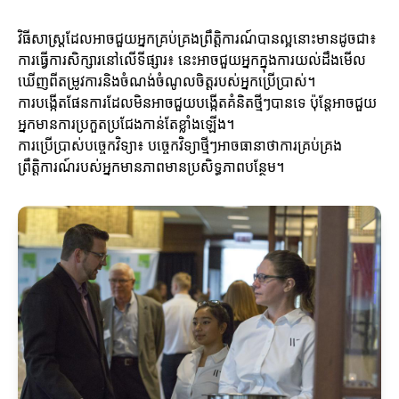
វិធីសាស្ត្រដែលអាចជួយអ្នកគ្រប់គ្រងព្រឹត្តិការណ៍បានល្អនោះមានដូចជា៖
ការធ្វើការសិក្សារនៅលើទីផ្សារ៖ នេះអាចជួយអ្នកក្នុងការយល់ដឹងមើល
ឃើញពីតម្រូវការនិងចំណង់ចំណូលចិត្តរបស់អ្នកប្រើប្រាស់។
ការបង្កើតផែនការដែលមិនអាចជួយបង្កើតគំនិតថ្មីៗបានទេ ប៉ុន្តែអាចជួយ
អ្នកមានការប្រកួតប្រជែងកាន់តែខ្លាំងឡើង។
ការប្រើប្រាស់បច្ចេកវិទ្យា៖ បច្ចេកវិទ្យាថ្មីៗអាចធានាថាការគ្រប់គ្រង
ព្រឹត្តិការណ៍របស់អ្នកមានភាពមានប្រសិទ្ធភាពបន្ថែម។