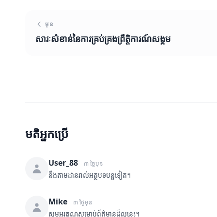
មុន
សារៈសំខាន់នៃការគ្រប់គ្រងព្រឹត្តិការណ៍សង្គម
មតិអ្នកប្រើ
User_88
៣ ថ្ងៃមុន
នឹងតាមដានរាល់អត្ថបទបន្តទៀត។
Mike
៣ ថ្ងៃមុន
សូមអរគុណសម្រាប់ព័ត៌មានដ៏ល្អនេះ។