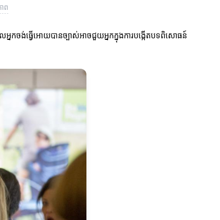
ភាព
្វីដែលអ្នកចង់ធ្វើអោយបានច្បាស់អាចជួយអ្នកក្នុងការបង្កើតបទពិសោធន៍