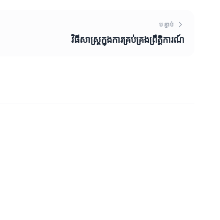
បន្ទាប់
វិធីសាស្ត្រក្នុងការគ្រប់គ្រងព្រឹត្តិការណ៍