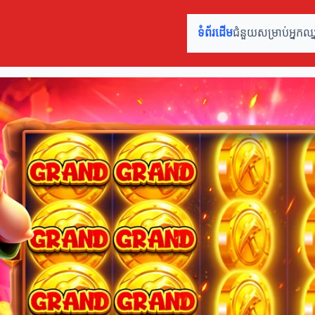
ទំព័រដើម
ជំនួយសម្រាប់អ្នកឈ្នះ