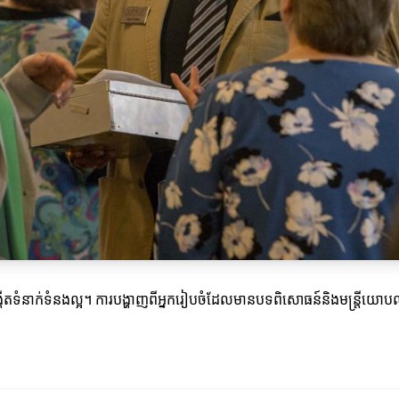
បង្កើតទំនាក់ទំនងល្អ។ ការបង្ហាញពីអ្នករៀបចំដែលមានបទពិសោធន៍និងមន្រ្តីយោបល់អា