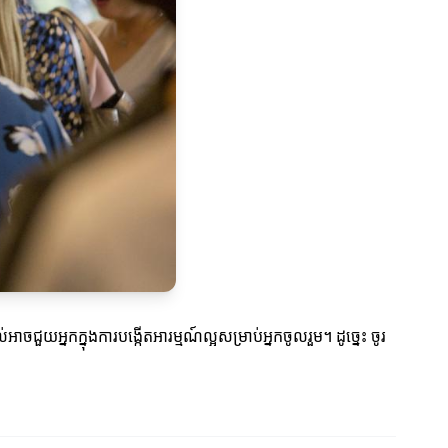
ចជួយអ្នកក្នុងការបង្កើតអារម្មណ៍ល្អសម្រាប់អ្នកចូលរួម។ ដូច្នេះ ចូរ