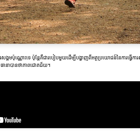
ង្គមប៉ុណ្ណោះទេ ប៉ុន្តែគឺជារបៀបមួយដើម្បីបង្ហាញពីអត្ថប្រយោជន៍នៃការធ្វើការស
លអាចធានាបានថាភាពជោគជ័យ។