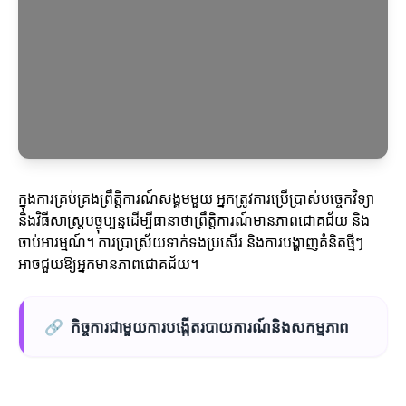
ក្នុងការគ្រប់គ្រងព្រឹត្តិការណ៍សង្គមមួយ អ្នកត្រូវការប្រើប្រាស់បច្ចេកវិទ្យា
និងវិធីសាស្ត្របច្ចុប្បន្នដើម្បីធានាថាព្រឹត្តិការណ៍មានភាពជោគជ័យ និង
ចាប់អារម្មណ៍។ ការប្រាស្រ័យទាក់ទងប្រសើរ និងការបង្ហាញគំនិតថ្មីៗ
អាចជួយឱ្យអ្នកមានភាពជោគជ័យ។
🔗
កិច្ចការជាមួយការបង្កើតរបាយការណ៍និងសកម្មភាព