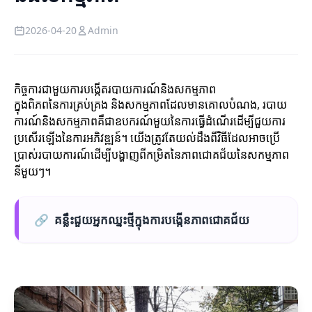
2026-04-20
Admin
កិច្ចការជាមួយការបង្កើតរបាយការណ៍និងសកម្មភាព
ក្នុងពិភពនៃការគ្រប់គ្រង និងសកម្មភាពដែលមានគោលបំណង, របាយ
ការណ៍និងសកម្មភាពគឺជាឧបករណ៍មួយនៃការធ្វើដំណើរដើម្បីជួយការ
ប្រសើរឡើងនៃការអភិវឌ្ឍន៍។ យើងត្រូវតែយល់ដឹងពីវិធីដែលអាចប្រើ
ប្រាស់របាយការណ៍ដើម្បីបង្ហាញពីកម្រិតនៃភាពជោគជ័យនៃសកម្មភាព
នីមួយៗ។
🔗
គន្លឹះជួយអ្នកឈ្នះថ្មីក្នុងការបង្កើនភាពជោគជ័យ