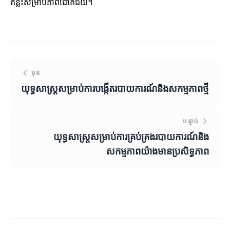
គន្លឹះសម្រាប់ភាពជោគជ័យ។
មុន
យុទ្ធសាស្ត្រសម្រាប់ការបង្កើតរបាយការណ៍និងសកម្មភាពថ្មី
បន្ទាប់
យុទ្ធសាស្ត្រសម្រាប់ការគ្រប់គ្រងរបាយការណ៍និង
សកម្មភាពយ៉ាងមានប្រសិទ្ធភាព