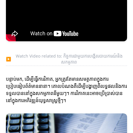
Watch Video related to: កិច្ចការជាមួយការបង្កើតរបាយការណ៍និង
▶
សកម្មភាព
បន្ទាប់មក, ដើម្បីធ្វើការវិភាគ, អ្នកត្រូវតែមានសមត្ថភាពក្នុងការ
ប្រៀបធៀបព័ត៌មាននានា។ គោលបំណងគឺដើម្បីបង្ហាញពីលទ្ធផលនិងការ
ទទួលបាននៅក្នុងសកម្មភាពនីមួយៗ។ ការវិភាគនេះអាចប្រើប្រាស់បាន
នៅក្នុងការអភិវឌ្ឍន៍យុទ្ធសាស្ត្រថ្មីៗ។