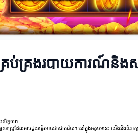
ការគ្រប់គ្រងរបាយការណ៍និ
រសិទ្ធភាព
្ធសាស្ត្រដែលអាចជួយធ្វើអោយវាជោគជ័យ។ នៅក្នុងអត្ថបទនេះ យើងនឹងពិភាក្សាអ