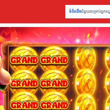
ទំព័រដើម
ជំនួយសម្រាប់អ្នកឈ្នះ