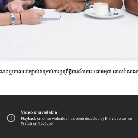
ោលបំណងឬគោលដៅច្បាស់សម្រាប់ការប្រព្រឹត្តិការណ៍នោះ។ ជាធម្មតា គោលបំណងទាំង