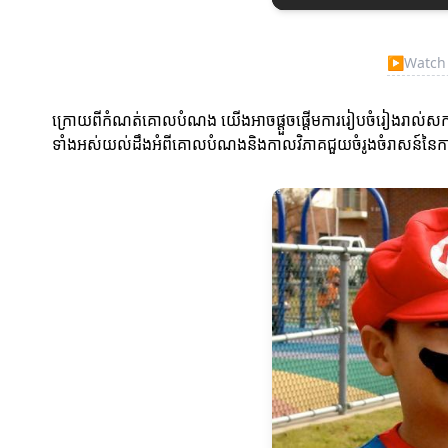
▶
Watch V
ក្រោយពីកំណត់គោលបំណង យើងអាចផ្តួចផ្តើមការរៀបចំរៀងរាល់សកម្មភាព
ទាំងអស់យល់ដឹងអំពីគោលបំណងនិងកាលវិភាគជួយចំរូងចំរាសន៍នៃការប្