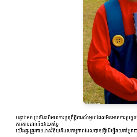
បន្ទាប់មក ប្រសិនបើមានការប្រព្រឹត្តិការណ៍មួយដែលមិនមានការប្រក
ការតាមដាននិងវាយតម្លៃ
យើងគួរត្រូវតាមដានវិន័យនិងសកម្មភាពដែលបានធ្វើដើម្បីវាយតម្ល