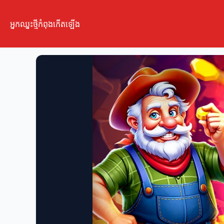
អ្នកឈ្នះថ្មីកំពុងកើតឡើង