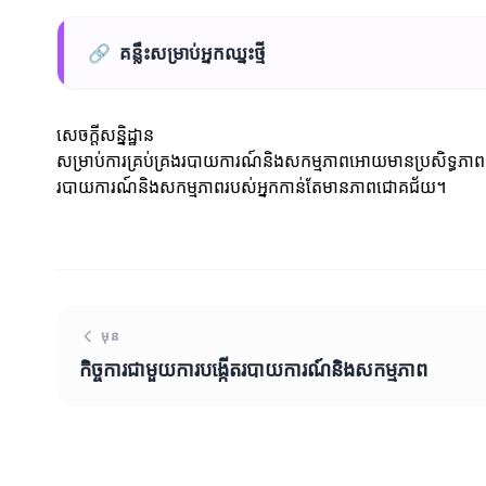
🔗
គន្លឹះសម្រាប់អ្នកឈ្នះថ្មី
សេចក្តីសន្និដ្ឋាន
សម្រាប់ការគ្រប់គ្រងរបាយការណ៍និងសកម្មភាពអោយមានប្រសិទ្ធភាព 
របាយការណ៍និងសកម្មភាពរបស់អ្នកកាន់តែមានភាពជោគជ័យ។
មុន
កិច្ចការជាមួយការបង្កើតរបាយការណ៍និងសកម្មភាព