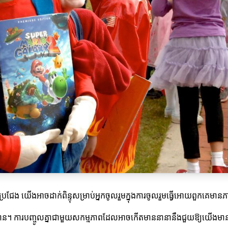
ួតប្រជែង យើងអាចដាក់ពិន្ទុសម្រាប់អ្នកចូលរួមក្នុងការចូលរួមធ្វើអោយពួកគ
ៃវាបាន។ ការបញ្ចូលគ្នាជាមួយសកម្មភាពដែលអាចកើតមាននានានឹងជួយឱ្យយើងមា