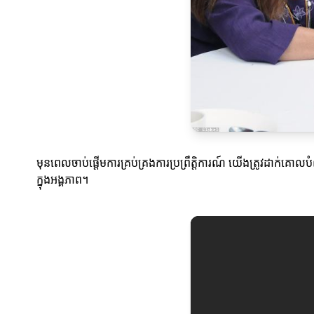
មុនពេលចាប់ផ្តើមការគ្រប់គ្រងការប្រព្រឹត្តិការណ៍ យើងត្រូវដាក់គ
ក្នុងអង្គភាព។