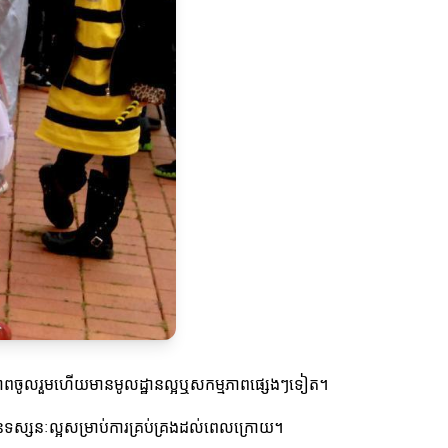
េមានភាពចូលរួមហើយមានមូលដ្ឋានល្អឬសកម្មភាពផ្សេងៗទៀត។
នទស្សនៈល្អសម្រាប់ការគ្រប់គ្រងដល់ពេលក្រោយ។