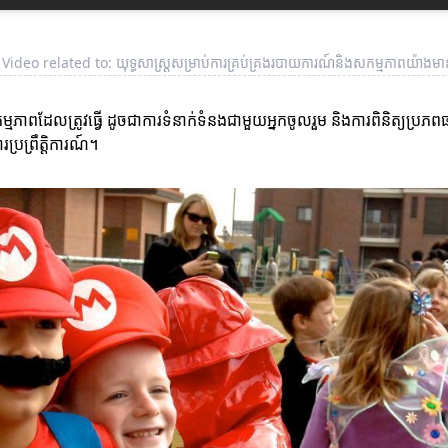
ideo related to: យុទ្ធសាស្ត្រសម្រាប់ការគ្រប់គ្រងរបាយការណ៍និងសកម្មភាពយ៉ាងមាន
ដែលត្រូវធ្វើ ដូចជាការទំនាក់ទំនងជាមួយអ្នកចូលរួម និងការពិនិត្យប្រភពធ
រព្រឹត្តិការណ៍។