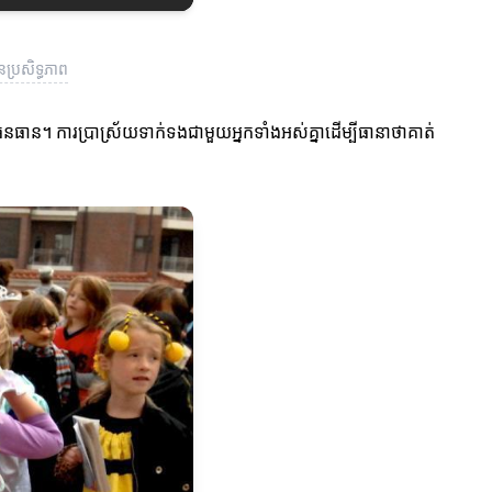
ប្រសិទ្ធភាព
នធាន។ ការប្រាស្រ័យទាក់ទងជាមួយអ្នកទាំងអស់គ្នាដើម្បីធានាថាគាត់