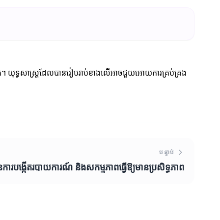
ាក់។ យុទ្ធសាស្ត្រដែលបានរៀបរាប់ខាងលើអាចជួយអោយការគ្រប់គ្រង
បន្ទាប់
ៃការបង្កើតរបាយការណ៍ និងសកម្មភាពធ្វើឱ្យមានប្រសិទ្ធភាព