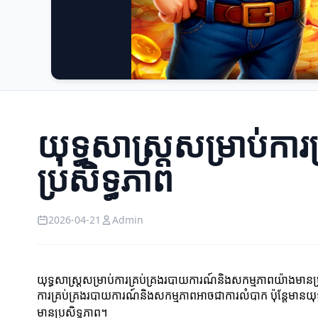
យុទ្ធសាស្ត្រសម្រាប់
ប្រសិទ្ធភាព
2026-04-21
Admin
យុទ្ធសាស្ត្រសម្រាប់ការគ្រប់គ្រងរបាយការណ៍និងសកម្មភាពយ៉ាងមានប្
ការគ្រប់គ្រងរបាយការណ៍និងសកម្មភាពអាចជាការលំបាក ប៉ុន្តែមានយុទ
មានប្រសិទ្ធភាព។