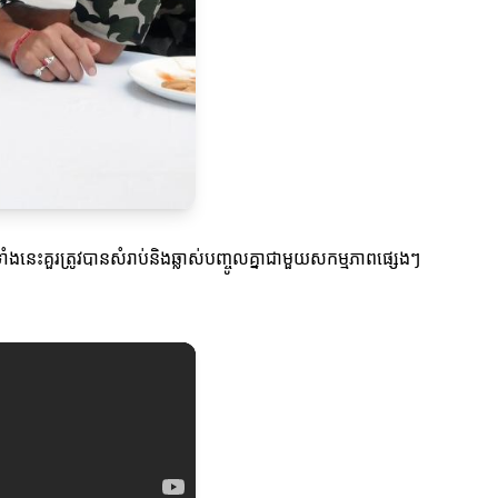
នេះគួរត្រូវបានសំរាប់និងឆ្លាស់បញ្ចូលគ្នាជាមួយសកម្មភាពផ្សេងៗ