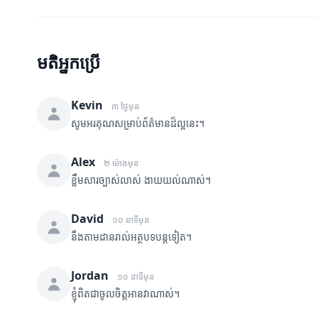
មតិអ្នកប្រើ
Kevin
៣ ថ្ងៃមុន
សូមអរគុណសម្រាប់ព័ត៌មានដ៏ល្អនេះ។
Alex
២ ម៉ោងមុន
ខ្លឹមសារច្បាស់លាស់ ងាយយល់ណាស់។
David
១០ នាទីមុន
នឹងតាមដានរាល់អត្ថបទបន្តទៀត។
Jordan
១០ នាទីមុន
ខ្ញុំពិតជាចូលចិត្តអានវាណាស់។