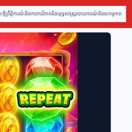
ថ្មី
ព្រឹត្តិការណ៍និងការ
ការវិភាគនិងយុទ្ធសាស្ត្រ
របាយការណ៍និងសកម្មភាព