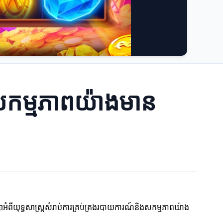
ងសកម្មភាពយ៉ាងមាន
ំពីយុទ្ធសាស្ត្រសំរាប់ការគ្រប់គ្រងរបាយការណ៍និងសកម្មភាពយ៉ាង