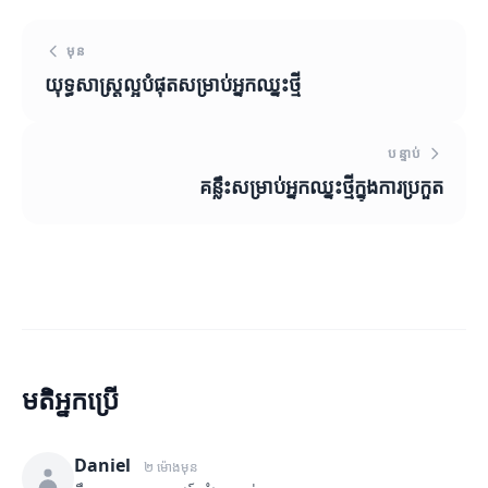
មុន
យុទ្ធសាស្ត្រល្អបំផុតសម្រាប់អ្នកឈ្នះថ្មី
បន្ទាប់
គន្លឹះសម្រាប់អ្នកឈ្នះថ្មីក្នុងការប្រកួត
មតិអ្នកប្រើ
Daniel
២ ម៉ោងមុន