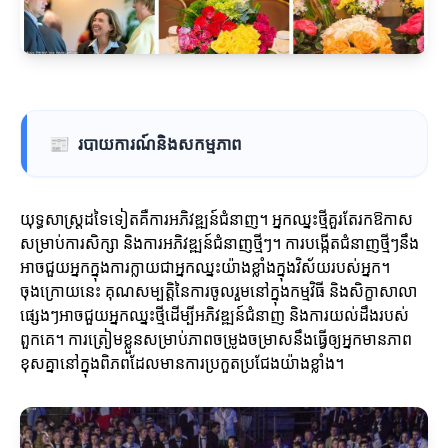
📰
របាយការណ៍និងសកម្មភាព
យុទ្ធសាស្ត្រដទៃទៀតគឺការអភិវឌ្ឍន៍ជំនាញ។ អ្នកឈ្នះថ្មីគួរតែរកឱកាស
សម្រាប់ការសិក្សា និងការអភិវឌ្ឍន៍ជំនាញថ្មីៗ។ ការបង្កើតជំនាញថ្មីៗនឹង
អាចជួយអ្នកក្នុងការក្លាយជាអ្នកឈ្នះយ៉ាងខ្លាំងក្នុងវិស័យរបស់អ្នក។
ចុងក្រោយនេះ គុណសម្បត្តិនៃការចូលរួមនៅក្នុងកម្មវិធី និងសិក្ខាសាលា
ផ្សេងៗអាចជួយអ្នកឈ្នះថ្មីដើម្បីអភិវឌ្ឍន៍ជំនាញ និងការយល់ដឹងរបស់
ពួកគេ។ ការត្រៀមខ្លួនសម្រាប់ភាពចម្រូងចម្រាសនឹងធ្វើឲ្យអ្នកមានភាព
ខុសគ្នានៅក្នុងពិភពដែលមានការប្រកួតប្រជែងយ៉ាងខ្លាំង។