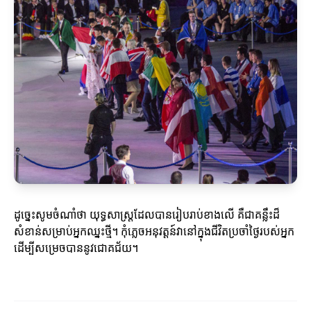
ដូច្នេះសូមចំណាំថា យុទ្ធសាស្ត្រដែលបានរៀបរាប់ខាងលើ គឺជាគន្លឹះដ៏
សំខាន់សម្រាប់អ្នកឈ្នះថ្មី។ កុំភ្លេចអនុវត្តន៍វានៅក្នុងជីវិតប្រចាំថ្ងៃរបស់អ្នក
ដើម្បីសម្រេចបាននូវជោគជ័យ។