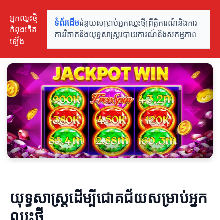
អ្នកឈ្នះថ្មី
ទំព័រដើម
ជំនួយសម្រាប់អ្នកឈ្នះថ្មី
ព្រឹត្តិការណ៍និងការ
កំពុងកើត
ការវិភាគនិងយុទ្ធសាស្ត្រ
របាយការណ៍និងសកម្មភាព
ឡើង
យុទ្ធសាស្ត្រដើម្បីជោគជ័យសម្រាប់អ្នក
ឈ្នះថ្មី